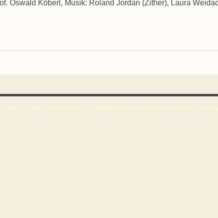
of. Oswald Köberl, Musik: Roland Jordan (Zither), Laura Weida
 © 2011 - 2026 Turmbund - Gesellschaft für Literatur und Kunst - Innsbr