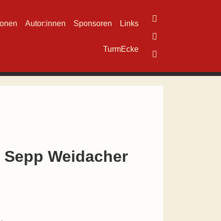
ionen
Autor:innen
Sponsoren
Links
TurmEcke
n Sepp Weidacher