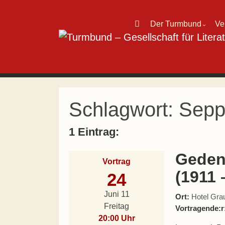
Direkt zum Inhalt wechseln
Der Turmbund
Ve
⌄
Hauptnavigation
Schlagwort:
Sepp
1 Eintrag:
Geden
Vortrag
(1911 
24
Juni 11
Ort:
Hotel Grau
Freitag
Vortragende:r
20:00 Uhr