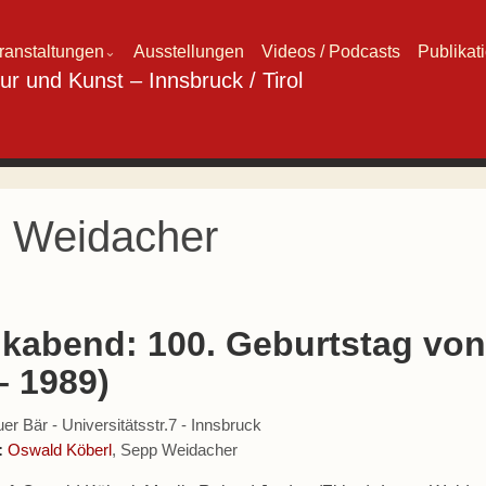
ranstaltungen
Ausstellungen
Videos / Podcasts
Publikat
⌄
 Weidacher
kabend: 100. Geburtstag vo
– 1989)
er Bär - Universitätsstr.7 - Innsbruck
:
Oswald Köberl
, Sepp Weidacher