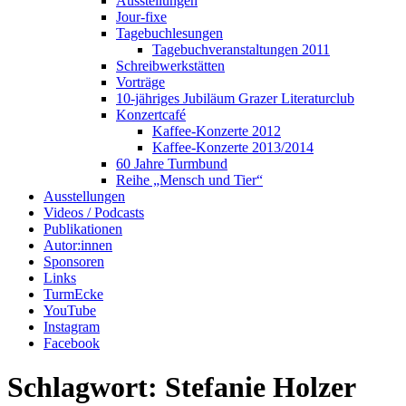
Ausstellungen
Jour-fixe
Tagebuchlesungen
Tagebuchveranstaltungen 2011
Schreibwerkstätten
Vorträge
10-jähriges Jubiläum Grazer Literaturclub
Konzertcafé
Kaffee-Konzerte 2012
Kaffee-Konzerte 2013/2014
60 Jahre Turmbund
Reihe „Mensch und Tier“
Ausstellungen
Videos / Podcasts
Publikationen
Autor:innen
Sponsoren
Links
TurmEcke
YouTube
Instagram
Facebook
Schlagwort:
Stefanie Holzer