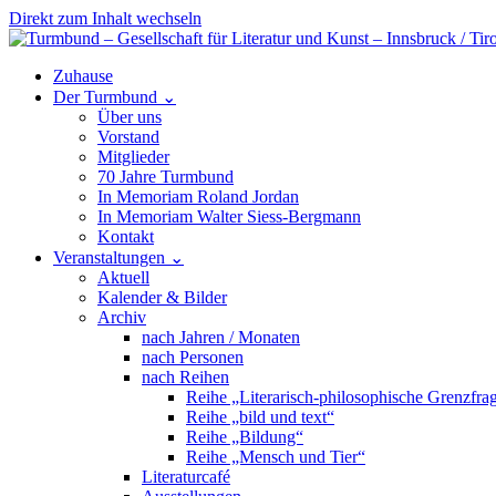
Direkt zum Inhalt wechseln
Hauptnavigation
Zuhause
Der Turmbund
⌄
Über uns
Vorstand
Mitglieder
70 Jahre Turmbund
In Memoriam Roland Jordan
In Memoriam Walter Siess-Bergmann
Kontakt
Veranstaltungen
⌄
Aktuell
Kalender & Bilder
Archiv
nach Jahren / Monaten
nach Personen
nach Reihen
Reihe „Literarisch-philosophische Grenzfra
Reihe „bild und text“
Reihe „Bildung“
Reihe „Mensch und Tier“
Literaturcafé