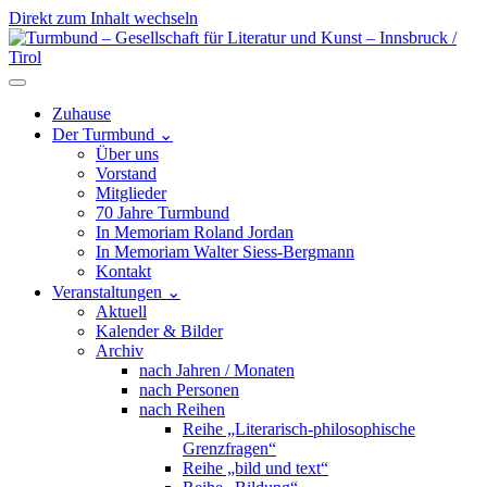
Direkt zum Inhalt wechseln
Hauptnavigation
Zuhause
Der Turmbund
⌄
Über uns
Vorstand
Mitglieder
70 Jahre Turmbund
In Memoriam Roland Jordan
In Memoriam Walter Siess-Bergmann
Kontakt
Veranstaltungen
⌄
Aktuell
Kalender & Bilder
Archiv
nach Jahren / Monaten
nach Personen
nach Reihen
Reihe „Literarisch-philosophische
Grenzfragen“
Reihe „bild und text“