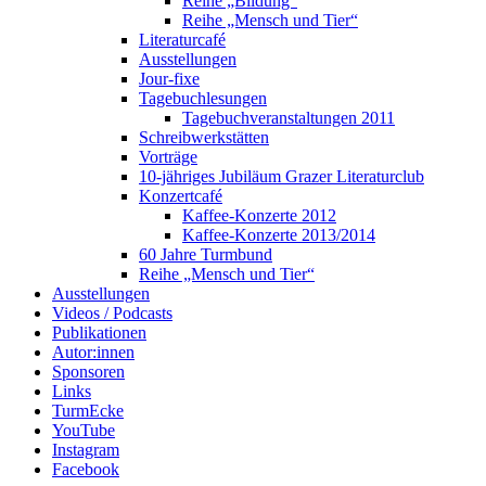
Reihe „Bildung“
Reihe „Mensch und Tier“
Literaturcafé
Ausstellungen
Jour-fixe
Tagebuchlesungen
Tagebuchveranstaltungen 2011
Schreibwerkstätten
Vorträge
10-jähriges Jubiläum Grazer Literaturclub
Konzertcafé
Kaffee-Konzerte 2012
Kaffee-Konzerte 2013/2014
60 Jahre Turmbund
Reihe „Mensch und Tier“
Ausstellungen
Videos / Podcasts
Publikationen
Autor:innen
Sponsoren
Links
TurmEcke
YouTube
Instagram
Facebook