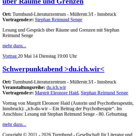
über Räume und Grenzen
Ort:
Turmbund-Literaturzentrum - Müllerstr.3/I - Innsbruck
Vortragende:r:
Stephan Reimund Senge
Lesung und Gespräch über Räume und Grenzen mit Stephan
Reimund Senge
mehr dazu...
Vortrag
20
Mai 14
Dienstag
19:00 Uhr
Schwerpunktabend >du.ich.wir<
Ort:
Turmbund-Literaturzentrum - Müllerstr.3/I - Innsbruck
Veranstaltungsreihe:
du.ich.wir
Vortragende:r:
Margrit Eleonore Haid
,
Stephan Reimund Senge
Vortrag von Margrit Eleonore Haid (Autorin und Psychotherapeutin,
Innsbruck): „ich-du-wir – Ein Beitrag der Psychotherapie“. Im
Anschluss: Lesung mit Stephan Reimund Senge - 80. Geburtstag
mehr dazu...
Copyright © 2011 - 2026 Turmbund - Gesellschaft für Literatur und