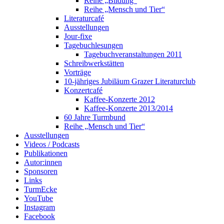
Reihe „Bildung“
Reihe „Mensch und Tier“
Literaturcafé
Ausstellungen
Jour-fixe
Tagebuchlesungen
Tagebuchveranstaltungen 2011
Schreibwerkstätten
Vorträge
10-jähriges Jubiläum Grazer Literaturclub
Konzertcafé
Kaffee-Konzerte 2012
Kaffee-Konzerte 2013/2014
60 Jahre Turmbund
Reihe „Mensch und Tier“
Ausstellungen
Videos / Podcasts
Publikationen
Autor:innen
Sponsoren
Links
TurmEcke
YouTube
Instagram
Facebook