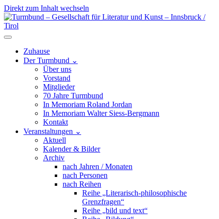
Direkt zum Inhalt wechseln
Hauptnavigation
Zuhause
Der Turmbund
⌄
Über uns
Vorstand
Mitglieder
70 Jahre Turmbund
In Memoriam Roland Jordan
In Memoriam Walter Siess-Bergmann
Kontakt
Veranstaltungen
⌄
Aktuell
Kalender & Bilder
Archiv
nach Jahren / Monaten
nach Personen
nach Reihen
Reihe „Literarisch-philosophische
Grenzfragen“
Reihe „bild und text“