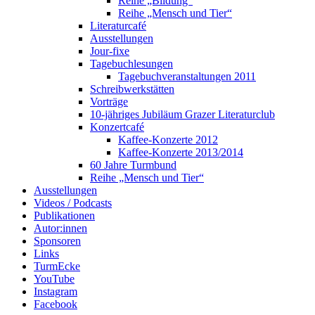
Reihe „Bildung“
Reihe „Mensch und Tier“
Literaturcafé
Ausstellungen
Jour-fixe
Tagebuchlesungen
Tagebuchveranstaltungen 2011
Schreibwerkstätten
Vorträge
10-jähriges Jubiläum Grazer Literaturclub
Konzertcafé
Kaffee-Konzerte 2012
Kaffee-Konzerte 2013/2014
60 Jahre Turmbund
Reihe „Mensch und Tier“
Ausstellungen
Videos / Podcasts
Publikationen
Autor:innen
Sponsoren
Links
TurmEcke
YouTube
Instagram
Facebook