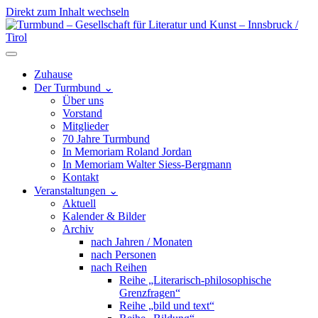
Direkt zum Inhalt wechseln
Hauptnavigation
Zuhause
Der Turmbund
⌄
Über uns
Vorstand
Mitglieder
70 Jahre Turmbund
In Memoriam Roland Jordan
In Memoriam Walter Siess-Bergmann
Kontakt
Veranstaltungen
⌄
Aktuell
Kalender & Bilder
Archiv
nach Jahren / Monaten
nach Personen
nach Reihen
Reihe „Literarisch-philosophische
Grenzfragen“
Reihe „bild und text“