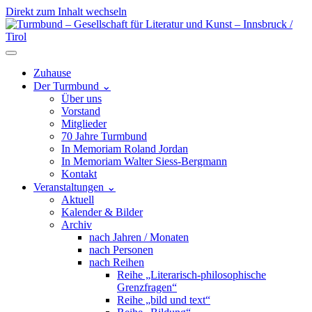
Direkt zum Inhalt wechseln
Hauptnavigation
Zuhause
Der Turmbund
⌄
Über uns
Vorstand
Mitglieder
70 Jahre Turmbund
In Memoriam Roland Jordan
In Memoriam Walter Siess-Bergmann
Kontakt
Veranstaltungen
⌄
Aktuell
Kalender & Bilder
Archiv
nach Jahren / Monaten
nach Personen
nach Reihen
Reihe „Literarisch-philosophische
Grenzfragen“
Reihe „bild und text“