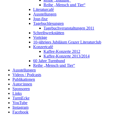
Reihe „Bildung“
Reihe „Mensch und Tier“
Literaturcafé
Ausstellungen
Jour-fixe
Tagebuchlesungen
Tagebuchveranstaltungen 2011
Schreibwerkstätten
Vorträge
10-jähriges Jubiläum Grazer Literaturclub
Konzertcafé
Kaffee-Konzerte 2012
Kaffee-Konzerte 2013/2014
60 Jahre Turmbund
Reihe „Mensch und Tier“
Ausstellungen
Videos / Podcasts
Publikationen
Autor:innen
Sponsoren
Links
TurmEcke
YouTube
Instagram
Facebook