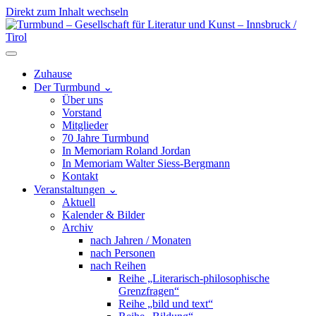
Direkt zum Inhalt wechseln
Hauptnavigation
Zuhause
Der Turmbund
⌄
Über uns
Vorstand
Mitglieder
70 Jahre Turmbund
In Memoriam Roland Jordan
In Memoriam Walter Siess-Bergmann
Kontakt
Veranstaltungen
⌄
Aktuell
Kalender & Bilder
Archiv
nach Jahren / Monaten
nach Personen
nach Reihen
Reihe „Literarisch-philosophische
Grenzfragen“
Reihe „bild und text“