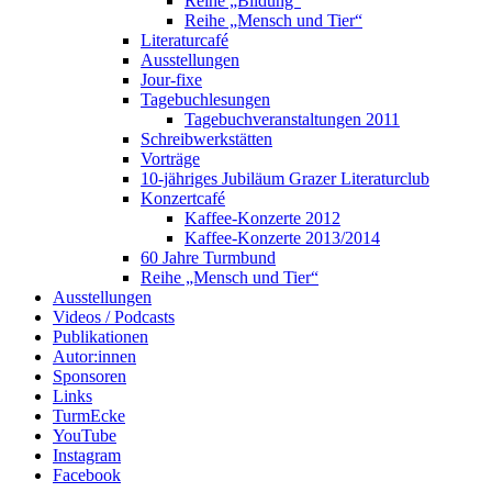
Reihe „Bildung“
Reihe „Mensch und Tier“
Literaturcafé
Ausstellungen
Jour-fixe
Tagebuchlesungen
Tagebuchveranstaltungen 2011
Schreibwerkstätten
Vorträge
10-jähriges Jubiläum Grazer Literaturclub
Konzertcafé
Kaffee-Konzerte 2012
Kaffee-Konzerte 2013/2014
60 Jahre Turmbund
Reihe „Mensch und Tier“
Ausstellungen
Videos / Podcasts
Publikationen
Autor:innen
Sponsoren
Links
TurmEcke
YouTube
Instagram
Facebook