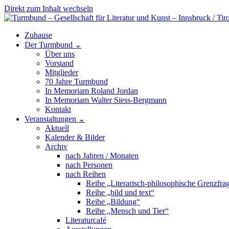
Direkt zum Inhalt wechseln
Hauptnavigation
Zuhause
Der Turmbund
⌄
Über uns
Vorstand
Mitglieder
70 Jahre Turmbund
In Memoriam Roland Jordan
In Memoriam Walter Siess-Bergmann
Kontakt
Veranstaltungen
⌄
Aktuell
Kalender & Bilder
Archiv
nach Jahren / Monaten
nach Personen
nach Reihen
Reihe „Literarisch-philosophische Grenzfra
Reihe „bild und text“
Reihe „Bildung“
Reihe „Mensch und Tier“
Literaturcafé