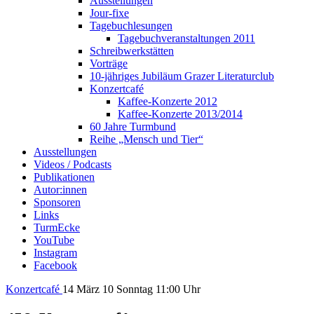
Ausstellungen
Jour-fixe
Tagebuchlesungen
Tagebuchveranstaltungen 2011
Schreibwerkstätten
Vorträge
10-jähriges Jubiläum Grazer Literaturclub
Konzertcafé
Kaffee-Konzerte 2012
Kaffee-Konzerte 2013/2014
60 Jahre Turmbund
Reihe „Mensch und Tier“
Ausstellungen
Videos / Podcasts
Publikationen
Autor:innen
Sponsoren
Links
TurmEcke
YouTube
Instagram
Facebook
Konzertcafé
14
März 10
Sonntag
11:00 Uhr