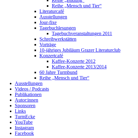
Reihe „Bildung“
Reihe „Mensch und Tier“
Literaturcafé
Ausstellungen
Jour-fixe
Tagebuchlesungen
Tagebuchveranstaltungen 2011
Schreibwerkstätten
Vorträge
10-jähriges Jubiläum Grazer Literaturclub
Konzertcafé
Kaffee-Konzerte 2012
Kaffee-Konzerte 2013/2014
60 Jahre Turmbund
Reihe „Mensch und Tier“
Ausstellungen
Videos / Podcasts
Publikationen
Autor:innen
Sponsoren
Links
TurmEcke
YouTube
Instagram
Facebook