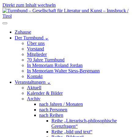
Direkt zum Inhalt wechseln
Hauptnavigation
Zuhause
Der Turmbund
⌄
Über uns
Vorstand
Mitglieder
70 Jahre Turmbund
In Memoriam Roland Jordan
In Memoriam Walter Siess-Bergmann
Kontakt
Veranstaltungen
⌄
Aktuell
Kalender & Bilder
Archiv
nach Jahren / Monaten
nach Personen
nach Reihen
Reihe „Literarisch-philosophische
Grenzfragen“
Reihe „bild und text“