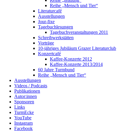
Reihe „Bildung“
Reihe „Mensch und Tier“
Literaturcafé
Ausstellungen
Jour-fixe
Tagebuchlesungen
Tagebuchveranstaltungen 2011
Schreibwerkstätten
Vorträge
10-jähriges Jubiläum Grazer Literaturclub
Konzertcafé
Kaffee-Konzerte 2012
Kaffee-Konzerte 2013/2014
60 Jahre Turmbund
Reihe „Mensch und Tier“
Ausstellungen
Videos / Podcasts
Publikationen
Autor:innen
Sponsoren
Links
TurmEcke
YouTube
Instagram
Facebook