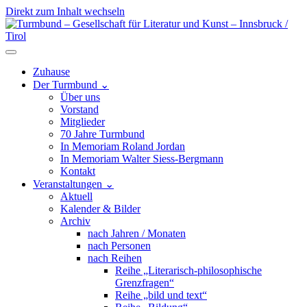
Direkt zum Inhalt wechseln
Hauptnavigation
Zuhause
Der Turmbund
⌄
Über uns
Vorstand
Mitglieder
70 Jahre Turmbund
In Memoriam Roland Jordan
In Memoriam Walter Siess-Bergmann
Kontakt
Veranstaltungen
⌄
Aktuell
Kalender & Bilder
Archiv
nach Jahren / Monaten
nach Personen
nach Reihen
Reihe „Literarisch-philosophische
Grenzfragen“
Reihe „bild und text“