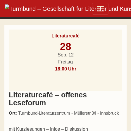
Direkt zum Inhalt wechseln
Hauptnavigation
Literaturcafé
28
Sep. 12
Freitag
18:00 Uhr
Literaturcafé – offenes
Leseforum
Ort:
Turmbund-Literaturzentrum - Müllerstr.3/I - Innsbruck
mit Kurzlesungen – Infos – Diskussion