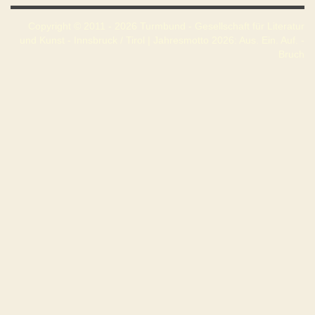
Copyright © 2011 - 2026 Turmbund - Gesellschaft für Literatur
und Kunst - Innsbruck / Tirol | Jahresmotto 2026: Aus. Ein. Auf. -
Bruch