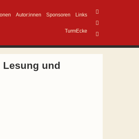
ionen
Autor:innen
Sponsoren
Links
TurmEcke
- Lesung und