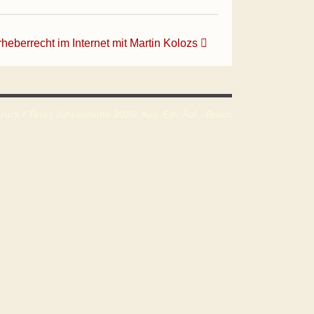
eberrecht im Internet mit Martin Kolozs
uck / Tirol | Jahresmotto 2026: Aus. Ein. Auf. -Bruch