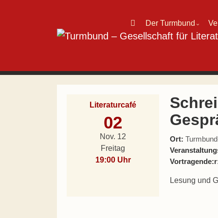
Direkt zum Inhalt wechseln
Der Turmbund
Ve
⌄
Hauptnavigation
Schre
Literaturcafé
Gespr
02
Nov. 12
Ort:
Turmbund-L
Freitag
Veranstaltung
19:00 Uhr
Vortragende:r
Lesung und Ge