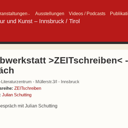
ranstaltungen
Ausstellungen
Videos / Podcasts
Publikat
⌄
ibwerkstatt >ZEITschreiben< 
äch
iteraturzentrum - Müllerstr.3/I - Innsbruck
sreihe:
ZEITschreiben
:
Julian Schutting
spräch mit Julian Schutting