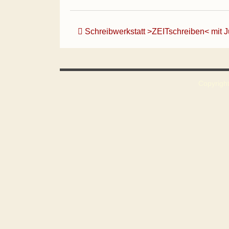
Beitrags-Navigation
Schreibwerkstatt >ZEITschreiben< mit J
Copyright