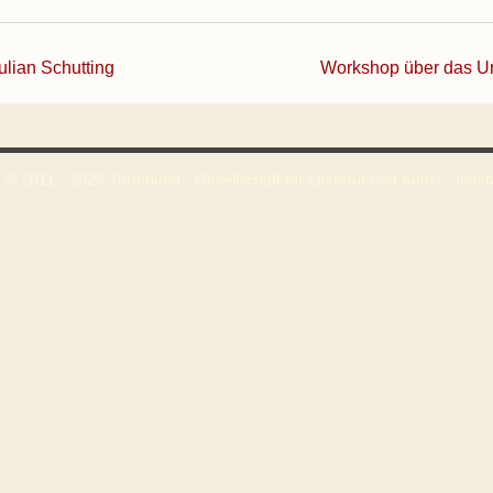
ulian Schutting
Workshop über das Urh
 © 2011 - 2026 Turmbund - Gesellschaft für Literatur und Kunst - Innsbr