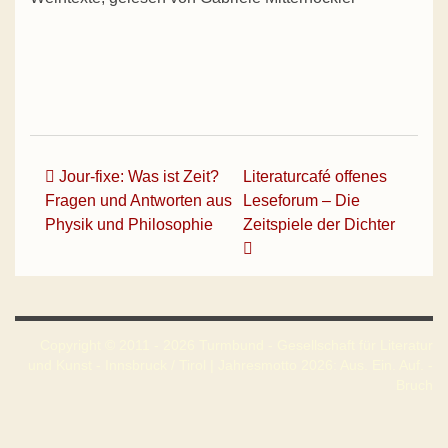
Beitrags-Navigation
Jour-fixe: Was ist Zeit?
Literaturcafé offenes
Fragen und Antworten aus
Leseforum – Die
Physik und Philosophie
Zeitspiele der Dichter
Copyright © 2011 - 2026 Turmbund - Gesellschaft für Literatur
und Kunst - Innsbruck / Tirol | Jahresmotto 2026: Aus. Ein. Auf. -
Bruch