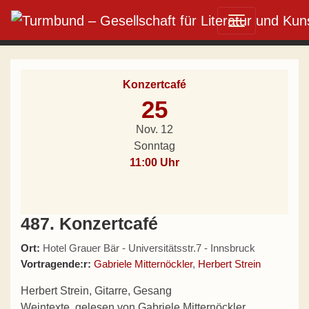
Direkt zum Inhalt wechseln
Hauptnavigation
Konzertcafé
25
Nov. 12
Sonntag
11:00 Uhr
487. Konzertcafé
Ort:
Hotel Grauer Bär - Universitätsstr.7 - Innsbruck
Vortragende:r:
Gabriele Mitternöckler
,
Herbert Strein
Herbert Strein, Gitarre, Gesang
Weintexte, gelesen von Gabriele Mitternöckler