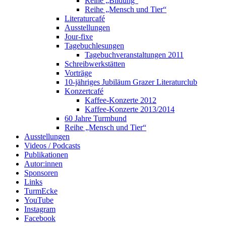
Reihe „Bildung“
Reihe „Mensch und Tier“
Literaturcafé
Ausstellungen
Jour-fixe
Tagebuchlesungen
Tagebuchveranstaltungen 2011
Schreibwerkstätten
Vorträge
10-jähriges Jubiläum Grazer Literaturclub
Konzertcafé
Kaffee-Konzerte 2012
Kaffee-Konzerte 2013/2014
60 Jahre Turmbund
Reihe „Mensch und Tier“
Ausstellungen
Videos / Podcasts
Publikationen
Autor:innen
Sponsoren
Links
TurmEcke
YouTube
Instagram
Facebook