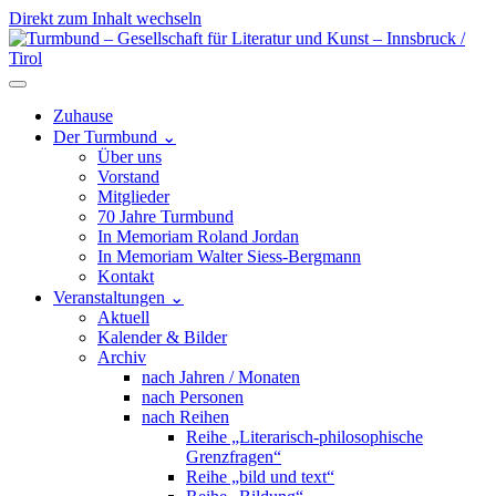
Direkt zum Inhalt wechseln
Hauptnavigation
Zuhause
Der Turmbund
⌄
Über uns
Vorstand
Mitglieder
70 Jahre Turmbund
In Memoriam Roland Jordan
In Memoriam Walter Siess-Bergmann
Kontakt
Veranstaltungen
⌄
Aktuell
Kalender & Bilder
Archiv
nach Jahren / Monaten
nach Personen
nach Reihen
Reihe „Literarisch-philosophische
Grenzfragen“
Reihe „bild und text“