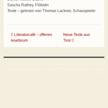
Sascha Rathey, Flötistin
Texte – gelesen von Thomas Lackner, Schauspieler
Beitrags-Navigation
Literaturcafé – offenes
Neue Texte aus
leseforum
Tirol
Copyright © 2011 - 2026 Turmbund - Gesellschaft für Literatur
und Kunst - Innsbruck / Tirol | Jahresmotto 2026: Aus. Ein. Auf. -
Bruch