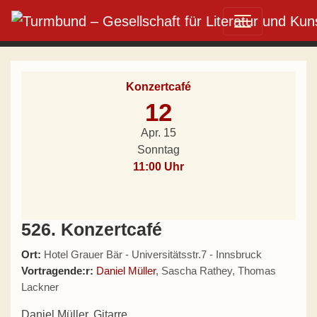
Direkt zum Inhalt wechseln
Hauptnavigation
Konzertcafé
12
Apr. 15
Sonntag
11:00 Uhr
526. Konzertcafé
Ort:
Hotel Grauer Bär - Universitätsstr.7 - Innsbruck
Vortragende:r:
Daniel Müller
, Sascha Rathey, Thomas
Lackner
Daniel Müller, Gitarre