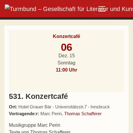
Direkt zum Inhalt wechseln
Hauptnavigation
Konzertcafé
06
Dez. 15
Sonntag
11:00 Uhr
531. Konzertcafé
Ort:
Hotel Grauer Bär - Universitätsstr.7 - Innsbruck
Vortragende:r:
Marc Perin,
Thomas Schafferer
Musikgruppe Marc Perin
Texte von Thomas Schafferer