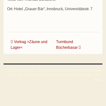
Ort: Hotel „Grauer Bär“, Innsbruck, Universitätsstr. 7
Beitrags-Navigation
Vortrag >Zäune und
Turmbund
Lager<
Bücherbasar
Copyright © 2011 - 2026 Turmbund - Gesellschaft für Literatur
und Kunst - Innsbruck / Tirol | Jahresmotto 2026: Aus. Ein. Auf. -
Bruch