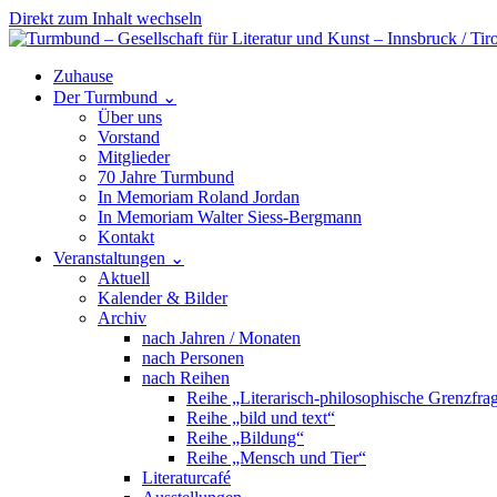
Direkt zum Inhalt wechseln
Hauptnavigation
Zuhause
Der Turmbund
⌄
Über uns
Vorstand
Mitglieder
70 Jahre Turmbund
In Memoriam Roland Jordan
In Memoriam Walter Siess-Bergmann
Kontakt
Veranstaltungen
⌄
Aktuell
Kalender & Bilder
Archiv
nach Jahren / Monaten
nach Personen
nach Reihen
Reihe „Literarisch-philosophische Grenzfra
Reihe „bild und text“
Reihe „Bildung“
Reihe „Mensch und Tier“
Literaturcafé