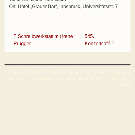
Ort: Hotel „Grauer Bär“, Innsbruck, Universitätsstr. 7
Beitrags-Navigation
Schreibwerkstatt mit Irene
545.
Prugger
Konzertcafé
Copyright © 2011 - 2026 Turmbund - Gesellschaft für Literatur
und Kunst - Innsbruck / Tirol | Jahresmotto 2026: Aus. Ein. Auf. -
Bruch