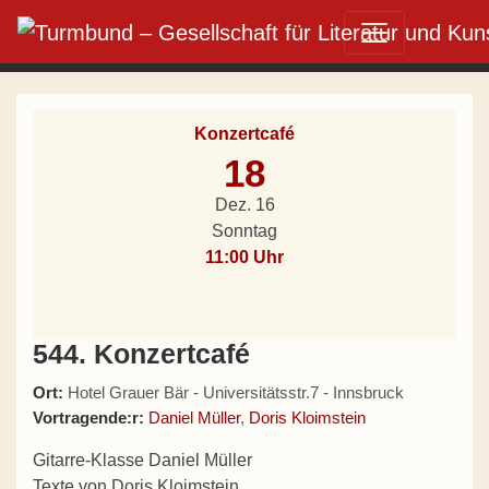
Direkt zum Inhalt wechseln
Hauptnavigation
Konzertcafé
18
Dez. 16
Sonntag
11:00 Uhr
544. Konzertcafé
Ort:
Hotel Grauer Bär - Universitätsstr.7 - Innsbruck
Vortragende:r:
Daniel Müller
,
Doris Kloimstein
Gitarre-Klasse Daniel Müller
Texte von Doris Kloimstein