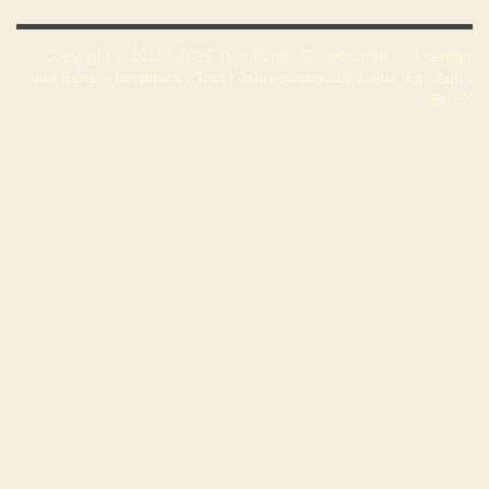
Copyright © 2011 - 2026 Turmbund - Gesellschaft für Literatur
und Kunst - Innsbruck / Tirol | Jahresmotto 2026: Aus. Ein. Auf. -
Bruch