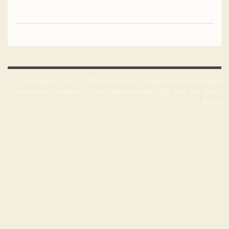
Copyright © 2011 - 2026 Turmbund - Gesellschaft für Literatur
und Kunst - Innsbruck / Tirol | Jahresmotto 2026: Aus. Ein. Auf. -
Bruch