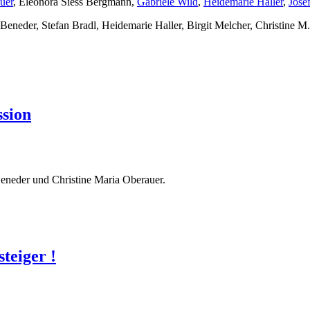
uer
, Eleonora Siess Bergmann,
Gabriele Wild
,
Heidemarie Haller
,
Jose
eneder, Stefan Bradl, Heidemarie Haller, Birgit Melcher, Christine M
ssion
Beneder und Christine Maria Oberauer.
teiger !