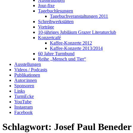
Ausstellungen
Jour-fixe
Tagebuchlesungen
Tagebuchveranstaltungen 2011
Schreibwerkstätten
Vorträge
10-jähriges Jubiläum Grazer Literaturclub
Konzertcafé
Kaffee-Konzerte 2012
Kaffee-Konzerte 2013/2014
60 Jahre Turmbund
Reihe „Mensch und Tier“
Ausstellungen
Videos / Podcasts
Publikationen
Autor:innen
Sponsoren
Links
TurmEcke
YouTube
Instagram
Facebook
Schlagwort:
Josef Paul Beneder