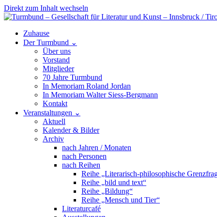
Direkt zum Inhalt wechseln
Hauptnavigation
Zuhause
Der Turmbund
⌄
Über uns
Vorstand
Mitglieder
70 Jahre Turmbund
In Memoriam Roland Jordan
In Memoriam Walter Siess-Bergmann
Kontakt
Veranstaltungen
⌄
Aktuell
Kalender & Bilder
Archiv
nach Jahren / Monaten
nach Personen
nach Reihen
Reihe „Literarisch-philosophische Grenzfra
Reihe „bild und text“
Reihe „Bildung“
Reihe „Mensch und Tier“
Literaturcafé