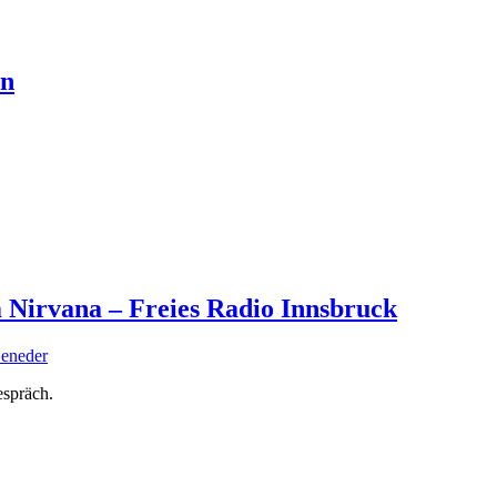
en
 Nirvana – Freies Radio Innsbruck
Beneder
espräch.