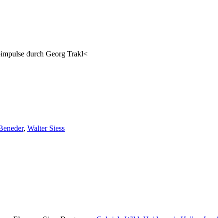
bimpulse durch Georg Trakl<
 Beneder
,
Walter Siess