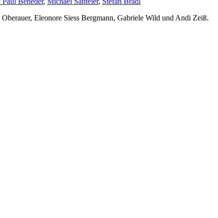
f Paul Beneder
,
Michael Santeler
,
Stefan Bradl
. Oberauer, Eleonore Siess Bergmann, Gabriele Wild und Andi Zeiß.