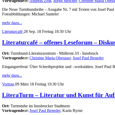
Vortragende:r:
Andreas Zeiß
,
Birgit Melcher
,
Christine Maria Obera
Die Neue Turmbundreihe – Ausgabe Nr. 7 mit Texten von Josef Paul B
Fotoabbildungen: Michael Santeler
mehr dazu...
Literaturcafé
28
Sep. 18
Freitag
18:30 Uhr
Literaturcafé – offenes Leseforum – Disku
Ort:
Turmbund-Literaturzentrum - Müllerstr.3/I - Innsbruck
Vortragende:r:
Christine Maria Oberauer
,
Josef Paul Beneder
Eingangsreferat: Über Schreibprojekte und –werkstätten. Josef Paul 
mehr dazu...
Vortrag
09
März 18
Freitag
19:30 Uhr
LiteraTurm – Literatur und Kunst für Aufs
Ort:
Turmstube im Innsbrucker Stadtturm
Vortragende:r:
Josef Paul Beneder
, Karin Byrne