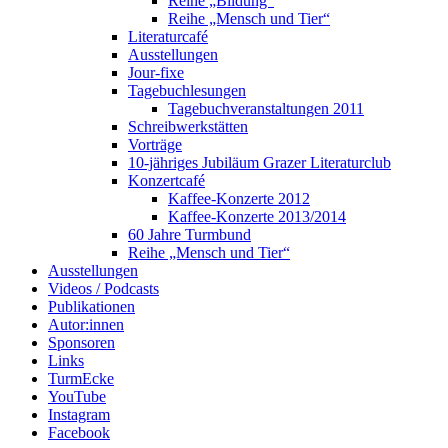
Reihe „Bildung“
Reihe „Mensch und Tier“
Literaturcafé
Ausstellungen
Jour-fixe
Tagebuchlesungen
Tagebuchveranstaltungen 2011
Schreibwerkstätten
Vorträge
10-jähriges Jubiläum Grazer Literaturclub
Konzertcafé
Kaffee-Konzerte 2012
Kaffee-Konzerte 2013/2014
60 Jahre Turmbund
Reihe „Mensch und Tier“
Ausstellungen
Videos / Podcasts
Publikationen
Autor:innen
Sponsoren
Links
TurmEcke
YouTube
Instagram
Facebook