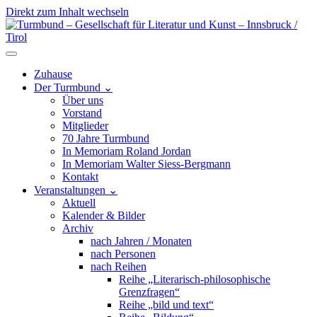
Direkt zum Inhalt wechseln
Hauptnavigation
Zuhause
Der Turmbund
⌄
Über uns
Vorstand
Mitglieder
70 Jahre Turmbund
In Memoriam Roland Jordan
In Memoriam Walter Siess-Bergmann
Kontakt
Veranstaltungen
⌄
Aktuell
Kalender & Bilder
Archiv
nach Jahren / Monaten
nach Personen
nach Reihen
Reihe „Literarisch-philosophische
Grenzfragen“
Reihe „bild und text“