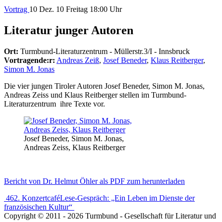
Vortrag
10
Dez. 10
Freitag
18:00 Uhr
Literatur junger Autoren
Ort:
Turmbund-Literaturzentrum - Müllerstr.3/I - Innsbruck
Vortragende:r:
Andreas Zeiß
,
Josef Beneder
,
Klaus Reitberger
,
Simon M. Jonas
Die vier jungen Tiroler Autoren Josef Beneder, Simon M. Jonas,
Andreas Zeiss und Klaus Reitberger stellen im Turmbund-
Literaturzentrum ihre Texte vor.
Josef Beneder, Simon M. Jonas,
Andreas Zeiss, Klaus Reitberger
Bericht von Dr. Helmut Öhler als PDF zum herunterladen
Beitrags-
462. Konzertcafé
Lese-Gespräch: „Ein Leben im Dienste der
französischen Kultur“
Navigation
Copyright © 2011 - 2026 Turmbund - Gesellschaft für Literatur und