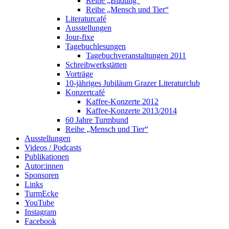
Reihe „Bildung“
Reihe „Mensch und Tier“
Literaturcafé
Ausstellungen
Jour-fixe
Tagebuchlesungen
Tagebuchveranstaltungen 2011
Schreibwerkstätten
Vorträge
10-jähriges Jubiläum Grazer Literaturclub
Konzertcafé
Kaffee-Konzerte 2012
Kaffee-Konzerte 2013/2014
60 Jahre Turmbund
Reihe „Mensch und Tier“
Ausstellungen
Videos / Podcasts
Publikationen
Autor:innen
Sponsoren
Links
TurmEcke
YouTube
Instagram
Facebook