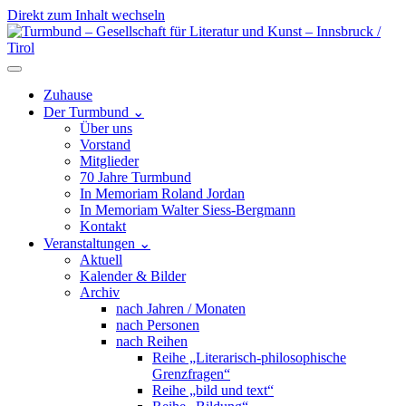
Direkt zum Inhalt wechseln
Hauptnavigation
Zuhause
Der Turmbund
⌄
Über uns
Vorstand
Mitglieder
70 Jahre Turmbund
In Memoriam Roland Jordan
In Memoriam Walter Siess-Bergmann
Kontakt
Veranstaltungen
⌄
Aktuell
Kalender & Bilder
Archiv
nach Jahren / Monaten
nach Personen
nach Reihen
Reihe „Literarisch-philosophische
Grenzfragen“
Reihe „bild und text“