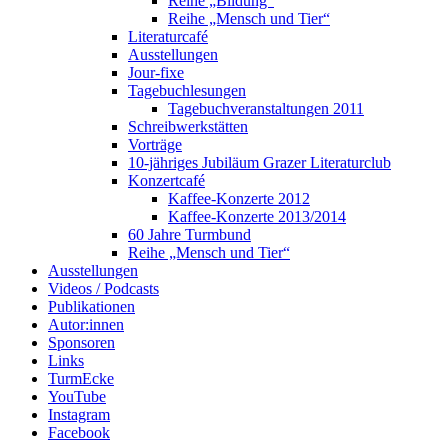
Reihe „Bildung“
Reihe „Mensch und Tier“
Literaturcafé
Ausstellungen
Jour-fixe
Tagebuchlesungen
Tagebuchveranstaltungen 2011
Schreibwerkstätten
Vorträge
10-jähriges Jubiläum Grazer Literaturclub
Konzertcafé
Kaffee-Konzerte 2012
Kaffee-Konzerte 2013/2014
60 Jahre Turmbund
Reihe „Mensch und Tier“
Ausstellungen
Videos / Podcasts
Publikationen
Autor:innen
Sponsoren
Links
TurmEcke
YouTube
Instagram
Facebook