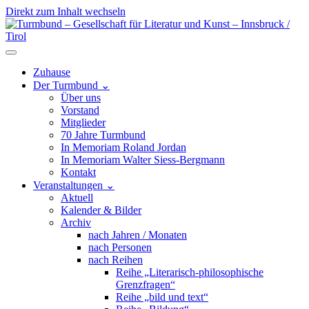
Direkt zum Inhalt wechseln
Hauptnavigation
Zuhause
Der Turmbund
⌄
Über uns
Vorstand
Mitglieder
70 Jahre Turmbund
In Memoriam Roland Jordan
In Memoriam Walter Siess-Bergmann
Kontakt
Veranstaltungen
⌄
Aktuell
Kalender & Bilder
Archiv
nach Jahren / Monaten
nach Personen
nach Reihen
Reihe „Literarisch-philosophische
Grenzfragen“
Reihe „bild und text“