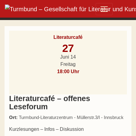
Direkt zum Inhalt wechseln
Hauptnavigation
Literaturcafé
27
Juni 14
Freitag
18:00 Uhr
Literaturcafé – offenes
Leseforum
Ort:
Turmbund-Literaturzentrum - Müllerstr.3/I - Innsbruck
Kurzlesungen – Infos – Diskussion