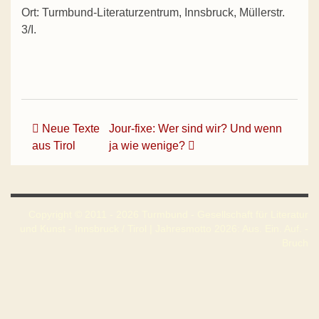
Ort: Turmbund-Literaturzentrum, Innsbruck, Müllerstr.
3/I.
Beitrags-Navigation
Neue Texte
Jour-fixe: Wer sind wir? Und wenn
aus Tirol
ja wie wenige?
Copyright © 2011 - 2026 Turmbund - Gesellschaft für Literatur
und Kunst - Innsbruck / Tirol | Jahresmotto 2026: Aus. Ein. Auf. -
Bruch