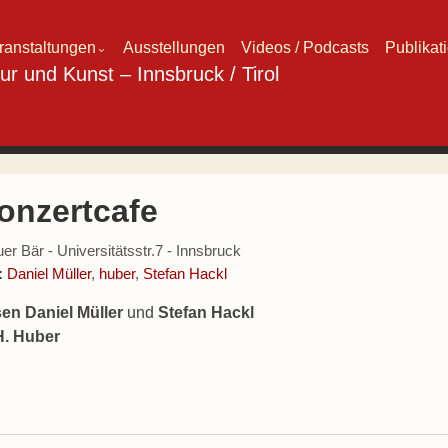
ranstaltungen
Ausstellungen
Videos / Podcasts
Publikat
⌄
onzertcafe
er Bär - Universitätsstr.7 - Innsbruck
:
Daniel Müller
,
huber
,
Stefan Hackl
sen Daniel Müller
und
Stefan Hackl
H. Huber