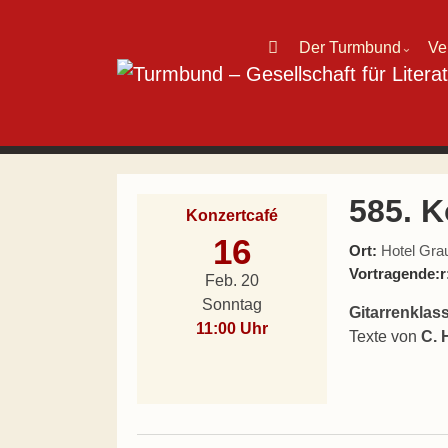
Direkt zum Inhalt wechseln
Der Turmbund
Ve
⌄
Hauptnavigation
585. K
Konzertcafé
16
Ort:
Hotel Grau
Vortragende:r
Feb. 20
Sonntag
Gitarrenklas
11:00 Uhr
Texte von
C. 