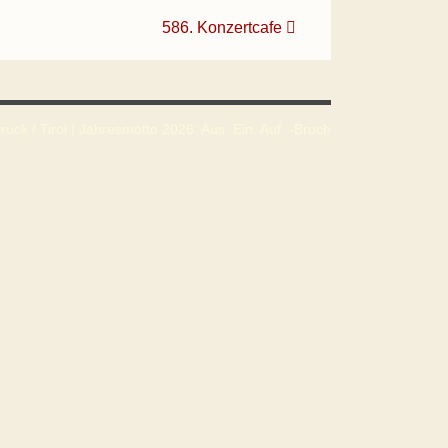
586. Konzertcafe
uck / Tirol | Jahresmotto 2026: Aus. Ein. Auf. -Bruch