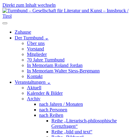
Direkt zum Inhalt wechseln
Hauptnavigation
Zuhause
Der Turmbund
⌄
Über uns
Vorstand
Mitglieder
70 Jahre Turmbund
In Memoriam Roland Jordan
In Memoriam Walter Siess-Bergmann
Kontakt
Veranstaltungen
⌄
Aktuell
Kalender & Bilder
Archiv
nach Jahren / Monaten
nach Personen
nach Reihen
Reihe „Literarisch-philosophische
Grenzfragen“
Reihe „bild und text“