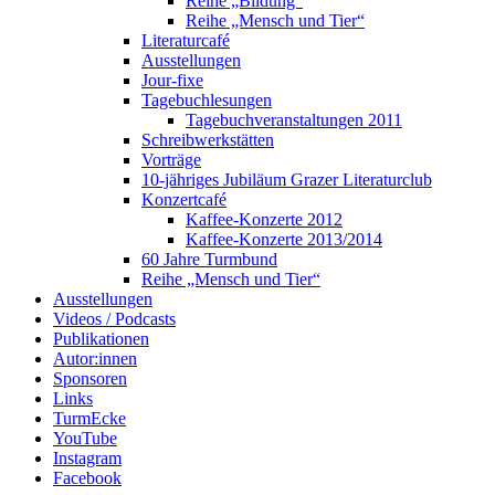
Reihe „Bildung“
Reihe „Mensch und Tier“
Literaturcafé
Ausstellungen
Jour-fixe
Tagebuchlesungen
Tagebuchveranstaltungen 2011
Schreibwerkstätten
Vorträge
10-jähriges Jubiläum Grazer Literaturclub
Konzertcafé
Kaffee-Konzerte 2012
Kaffee-Konzerte 2013/2014
60 Jahre Turmbund
Reihe „Mensch und Tier“
Ausstellungen
Videos / Podcasts
Publikationen
Autor:innen
Sponsoren
Links
TurmEcke
YouTube
Instagram
Facebook