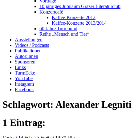
Vorträge
10-jähriges Jubiläum Grazer Literaturclub
Konzertcafé
Kaffee-Konzerte 2012
Kaffee-Konzerte 2013/2014
60 Jahre Turmbund
Reihe „Mensch und Tier“
Ausstellungen
Videos / Podcasts
Publikationen
Autor:innen
Sponsoren
Links
TurmEcke
YouTube
Instagram
Facebook
Schlagwort:
Alexander Legniti
1 Eintrag:
Vortrag
14
Feb. 25
Freitag
19:30 Uhr