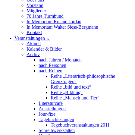
Vorstand
Mitglieder
70 Jahre Turmbund
In Memoriam Roland Jordan
In Memoriam Walter Siess-Bergmann
Kontakt
Veranstaltungen
⌄
Aktuell
Kalender & Bilder
Archiv
nach Jahren / Monaten
nach Personen
nach Reihen
Reihe „Literarisch-philosophische
Grenzfragen“
Reihe „bild und text“
Reihe „Bildung“
Reihe „Mensch und Tier“
Literaturcafé
Ausstellungen
Jour-fixe
Tagebuchlesungen
Tagebuchveranstaltungen 2011
Schreibwerkstätten