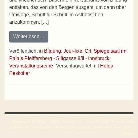
entfalten, das von den Bergen ausgeht, um dann über
Umwege, Schritt für Schritt im Ästhetischen
anzukommen. […]
from Jour-fixe: Berge und Bildung
Weiterlesen…
Veröffentlicht in
Bildung
,
Jour-fixe
,
Ort
,
Spiegelsaal im
Palais Pfeiffersberg - Sillgasse 8/II - Innsbruck
,
Veranstaltungsreihe
Verschlagwortet mit
Helga
Peskoller
Copyright © 2011 - 2026 Turmbund - Gesellschaft für Literatur
und Kunst - Innsbruck / Tirol | Jahresmotto 2026: Aus. Ein. Auf. -
Bruch